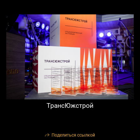
ТрансЮжстрой
Поделиться ссылкой