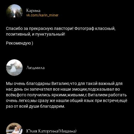
Карина
vk.com/karin_miner
Спасибо за прекрасную лавстори! Фотограф классный,
позитивный, и пунктуальный!
Рекомендую )
Людмила
Мы очень благодарны Виталию,что для такой важный для
нас день он запечатлел все наши эмоции,подсказывал во
всём,фото получились яркими,живыми,с Виталием работать
очень легко,мы сразу же нашли общий язык при встрече,ещё
раз от всей души благодарим.
Юлия Каторгина(Мишина)